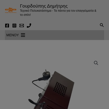
Μετάβαση
Γουρδούπης Δημήτρης
στο
Τεχνικό Πολυκατάστημα - Τα πάντα για τον επαγγελματία &
περιεχόμενο
το σπίτι!
Αναζ
MENOY