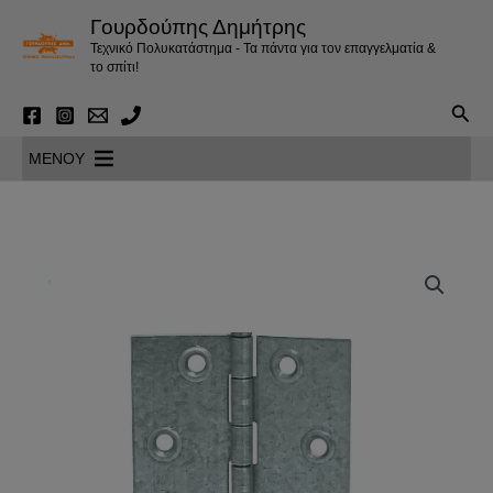
Μετάβαση
Γουρδούπης Δημήτρης
στο
Τεχνικό Πολυκατάστημα - Τα πάντα για τον επαγγελματία &
περιεχόμενο
το σπίτι!
Αναζ
MENOY