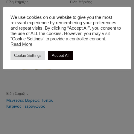
Είδη Στήριξης
Είδη Στήριξης
Λαμάκι Συνδέσεων Μαραγκών
Στόπερ Ρολών Γωνία
Γαλβανιζέ
We use cookies on our website to give you the most
relevant experience by remembering your preferences
and repeat visits. By clicking “Accept All”, you consent to
the use of ALL the cookies. However, you may visit
"Cookie Settings" to provide a controlled consent.
Read More
Cookie Settings
Accept All
Είδη Στήριξης
Μεντεσές Βαρέως Τύπου
Κίτρινος Τετράγωνος