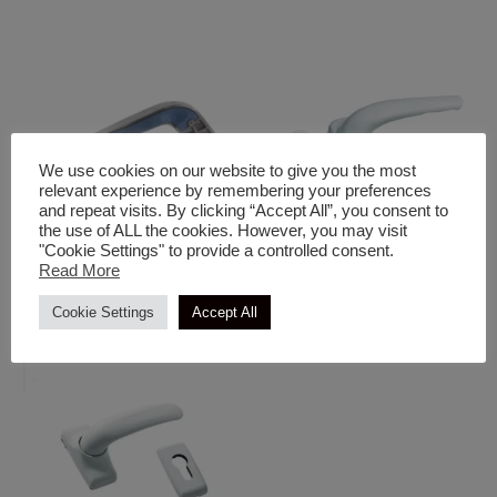
We use cookies on our website to give you the most
relevant experience by remembering your preferences
and repeat visits. By clicking “Accept All”, you consent to
the use of ALL the cookies. However, you may visit
"Cookie Settings" to provide a controlled consent.
Κλειδαριές Λουκέτα & Σύρτες
Κλειδαριές Λουκέτα & Σύρτες
Read More
Χερούλι
Πόμολο 6310
Cookie Settings
Accept All