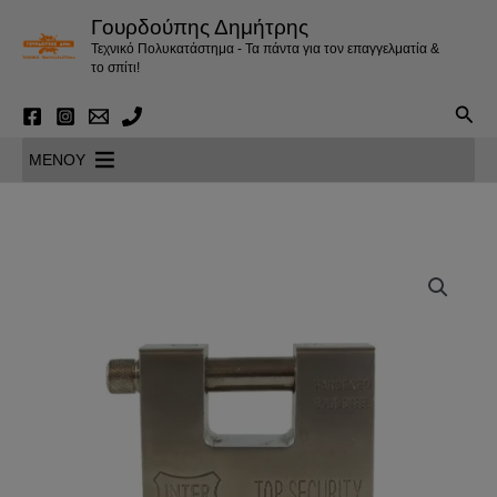
Μετάβαση
Γουρδούπης Δημήτρης
στο
Τεχνικό Πολυκατάστημα - Τα πάντα για τον επαγγελματία &
περιεχόμενο
το σπίτι!
Αναζ
MENOY