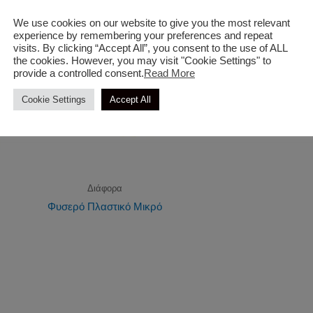
We use cookies on our website to give you the most relevant
experience by remembering your preferences and repeat
visits. By clicking “Accept All”, you consent to the use of ALL
the cookies. However, you may visit "Cookie Settings" to
provide a controlled consent.
Read More
Διάφορα
Μηχάνημα Διαλογής
Cookie Settings
Accept All
Ελαιόκαρπου
Διάφορα
Φυσερό Πλαστικό Μικρό