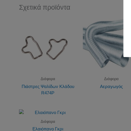
Σχετικά προϊόντα
Διάφορα
Διάφορα
Πιάστρες Ψαλίδων Κλάδου
Αεραγωγός
R474P
Διάφορα
Ελαιόπανο Γκρι