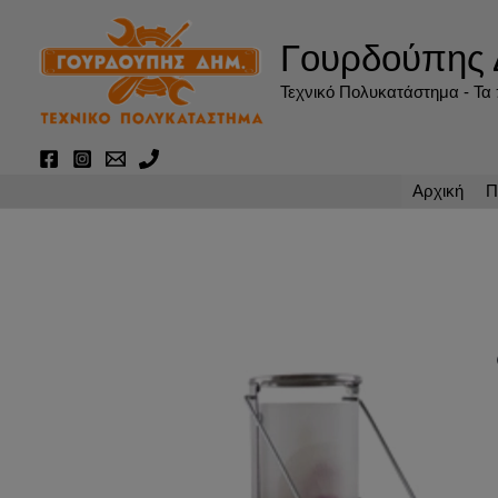
Μετάβαση
στο
Γουρδούπης 
περιεχόμενο
Τεχνικό Πολυκατάστημα - Τα π
Αρχική
Π