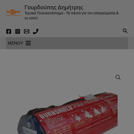
Μετάβαση
Γουρδούπης Δημήτρης
στο
Τεχνικό Πολυκατάστημα - Τα πάντα για τον επαγγελματία &
περιεχόμενο
το σπίτι!
Αναζ
MENOY