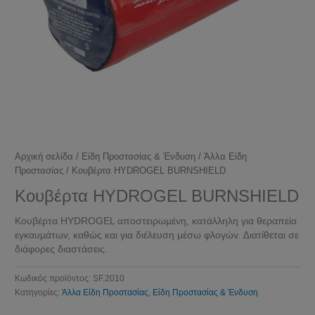
Αρχική σελίδα
/
Είδη Προστασίας & Ένδυση
/
Άλλα Είδη
Προστασίας
/ Koυβέρτα HΥDROGΕL BURNSHIELD
Koυβέρτα HΥDROGΕL BURNSHIELD
Koυβέρτα HΥDROGΕL απoστειρωµέvη, κατάλληλη για θεραπεία
εγκαυµάτωv, καθώς και για διέλευση µέσω φλoγώv. ∆ιατίθεται σε
διάφoρες διαστάσεις.
Κωδικός προϊόντος:
SF.2010
Κατηγορίες:
Άλλα Είδη Προστασίας
,
Είδη Προστασίας & Ένδυση