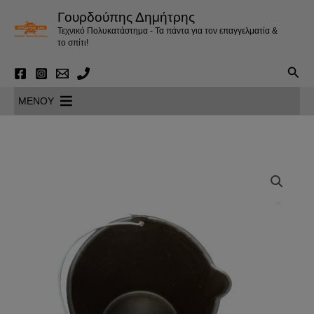
Μετάβαση
Γουρδούπης Δημήτρης
στο
Τεχνικό Πολυκατάστημα - Τα πάντα για τον επαγγελματία &
περιεχόμενο
το σπίτι!
Αναζ
MENOY