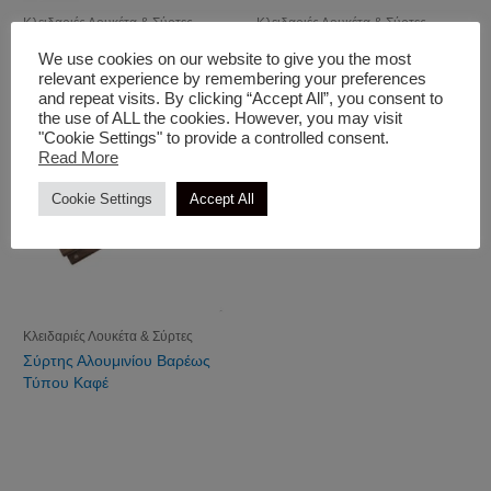
Κλειδαριές Λουκέτα & Σύρτες
Κλειδαριές Λουκέτα & Σύρτες
Σύρτης Λουκέτου Γαλβανιζέ
Πόμολο Με Πλάκα 6340
We use cookies on our website to give you the most
relevant experience by remembering your preferences
and repeat visits. By clicking “Accept All”, you consent to
the use of ALL the cookies. However, you may visit
"Cookie Settings" to provide a controlled consent.
Read More
Cookie Settings
Accept All
Κλειδαριές Λουκέτα & Σύρτες
Σύρτης Αλουμινίου Βαρέως
Τύπου Καφέ