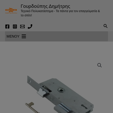
Μετάβαση
Γουρδούπης Δημήτρης
στο
Τεχνικό Πολυκατάστημα - Τα πάντα για τον επαγγελματία &
περιεχόμενο
το σπίτι!
Αναζ
MENOY