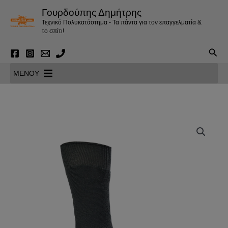
Μετάβαση
Γουρδούπης Δημήτρης
στο
Τεχνικό Πολυκατάστημα - Τα πάντα για τον επαγγελματία &
περιεχόμενο
το σπίτι!
Αναζ
MENOY