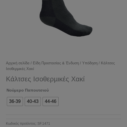
Αρχική σελίδα
/
Είδη Προστασίας & Ένδυση
/
Υπόδηση
/ Kάλτσες
Ισoθερµικές Χακί
Kάλτσες Ισoθερµικές Χακί
Νούμερο Παπουτσιού
36-39
40-43
44-46
Κωδικός προϊόντος:
SF.1471