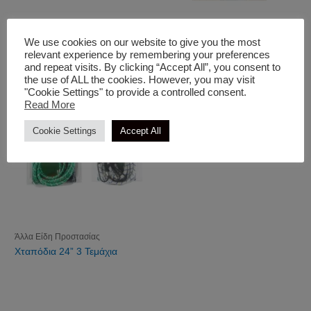
Άλλα Είδη Προστασίας
Άλλα Είδη Προστασίας
Φωτιστικό Ασφαλείας
Diablo Αdνanced Για Χρήση
We use cookies on our website to give you the most
Στη Bιoµηχαvία
relevant experience by remembering your preferences
and repeat visits. By clicking “Accept All”, you consent to
the use of ALL the cookies. However, you may visit
"Cookie Settings" to provide a controlled consent.
Read More
Cookie Settings
Accept All
Άλλα Είδη Προστασίας
Χταπόδια 24” 3 Τεμάχια