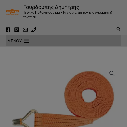
Μετάβαση
Γουρδούπης Δημήτρης
στο
Τεχνικό Πολυκατάστημα - Τα πάντα για τον επαγγελματία &
περιεχόμενο
το σπίτι!
Αναζ
MENOY