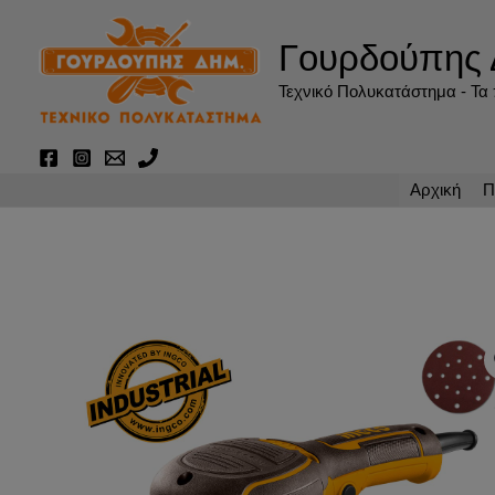
Μετάβαση
στο
Γουρδούπης 
περιεχόμενο
Τεχνικό Πολυκατάστημα - Τα π
Αρχική
Π