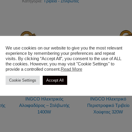
Κατηγορία:
Τριβεία - Στιλβωτές
We use cookies on our website to give you the most relevant
experience by remembering your preferences and repeat
visits. By clicking “Accept All”, you consent to the use of ALL
the cookies. However, you may visit "Cookie Settings" to
provide a controlled consent.
Read More
Cookie Settings
Accept All
Τριβεία - Στιλβωτές
Τριβεία - Στιλβωτές
INGCO Ηλεκτρικός
INGCO Ηλεκτρικό
τής
Αλοιφαδόρος – Στιλβωτής
Περιστροφικό Τριβείο
1400W
Χούφτας 320W