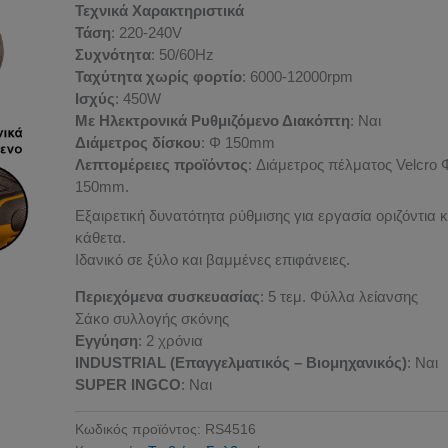
Τεχνικά Χαρακτηριστικά
Τάση
: 220-240V
Συχνότητα
: 50/60Hz
Ταχύτητα χωρίς φορτίο
: 6000-12000rpm
Ισχύς
: 450W
Με Ηλεκτρονικά Ρυθμιζόμενο Διακόπτη
: Ναι
Διάμετρος δίσκου
: Φ 150mm
Λεπτομέρειες προϊόντος
: Διάμετρος πέλματος Velcro 
150mm.
Εξαιρετική δυνατότητα ρύθμισης για εργασία οριζόντια κ
κάθετα.
Ιδανικό σε ξύλο και βαμμένες επιφάνειες.
Περιεχόμενα συσκευασίας
: 5 τεμ. Φύλλα λείανσης
Σάκο συλλογής σκόνης
Εγγύηση
: 2 χρόνια
INDUSTRIAL (Επαγγελματικός – Βιομηχανικός)
: Ναι
SUPER INGCO
: Ναι
Κωδικός προϊόντος:
RS4516