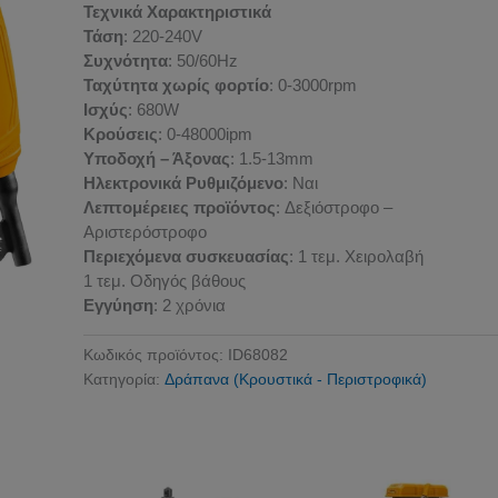
Τεχνικά Χαρακτηριστικά
Τάση
: 220-240V
Συχνότητα
: 50/60Hz
Ταχύτητα χωρίς φορτίο
: 0-3000rpm
Ισχύς
: 680W
Κρούσεις
: 0-48000ipm
Υποδοχή – Άξονας
: 1.5-13mm
Ηλεκτρονικά Ρυθμιζόμενο
: Ναι
Λεπτομέρειες προϊόντος
: Δεξιόστροφο –
Αριστερόστροφο
Περιεχόμενα συσκευασίας
: 1 τεμ. Χειρολαβή
1 τεμ. Οδηγός βάθους
Εγγύηση
: 2 χρόνια
Κωδικός προϊόντος:
ID68082
Κατηγορία:
Δράπανα (Κρουστικά - Περιστροφικά)