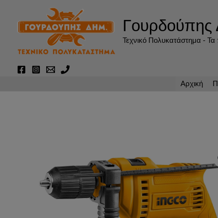
Μετάβαση
στο
Γουρδούπης 
περιεχόμενο
Τεχνικό Πολυκατάστημα - Τα π
Αρχική
Π