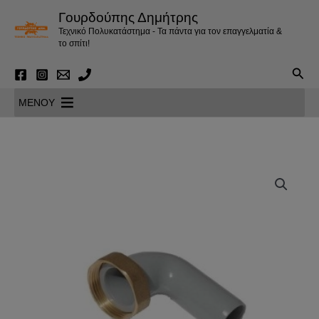
Μετάβαση
Γουρδούπης Δημήτρης
στο
Τεχνικό Πολυκατάστημα - Τα πάντα για τον επαγγελματία &
περιεχόμενο
το σπίτι!
Αναζ
MENOY