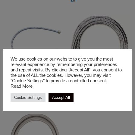
2m
We use cookies on our website to give you the most
relevant experience by remembering your preferences
and repeat visits. By clicking “Accept All”, you consent to
the use of ALL the cookies. However, you may visit
Διάφορα
Διάφορα
"Cookie Settings" to provide a controlled consent.
Read More
Inox Καυστήρων Γωνιά 1/4
Σπιράλ Μπάνιου Διπλής
80cm
Ασφαλείας St. Κώνου Χρωμέ
Cookie Settings
Accept All
1,5m