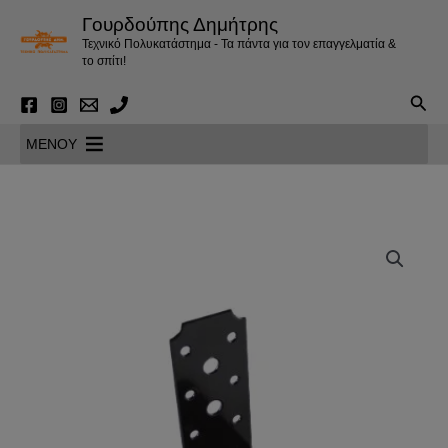
Μετάβαση
Γουρδούπης Δημήτρης
στο
Τεχνικό Πολυκατάστημα - Τα πάντα για τον επαγγελματία &
περιεχόμενο
το σπίτι!
Αναζ
MENOY