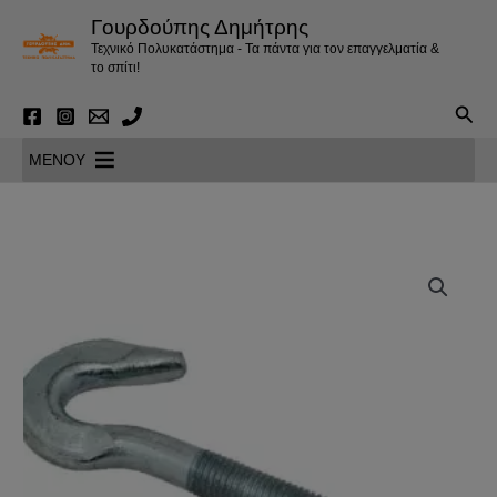
Μετάβαση
Γουρδούπης Δημήτρης
στο
Τεχνικό Πολυκατάστημα - Τα πάντα για τον επαγγελματία &
περιεχόμενο
το σπίτι!
Αναζ
MENOY