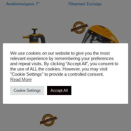
Αναδιπλούμενο 7″
Πλαστικό Στυλιάρι
We use cookies on our website to give you the most
relevant experience by remembering your preferences
and repeat visits. By clicking “Accept All”, you consent to
the use of ALL the cookies. However, you may visit
"Cookie Settings" to provide a controlled consent.
Read More
Διαφορά Εργαλεία Χειρός Κήπου
Γυαλιά Προστασίας
INGCO Ψεκαστήρας Χειρός 2
INGCO Προσωπίδα
Cookie Settings
Accept All
Lit
Προστασίας με Σίτα