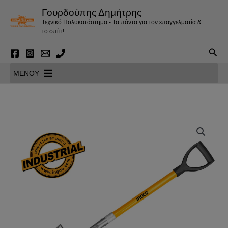
Μετάβαση
Γουρδούπης Δημήτρης
στο
Τεχνικό Πολυκατάστημα - Τα πάντα για τον επαγγελματία &
περιεχόμενο
το σπίτι!
Αναζ
MENOY