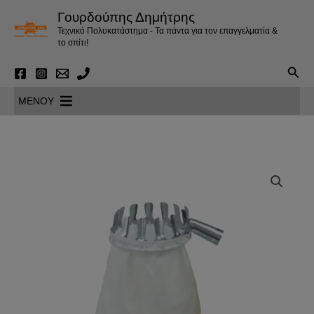
Μετάβαση
Γουρδούπης Δημήτρης
στο
Τεχνικό Πολυκατάστημα - Τα πάντα για τον επαγγελματία &
περιεχόμενο
το σπίτι!
Αναζ
MENOY