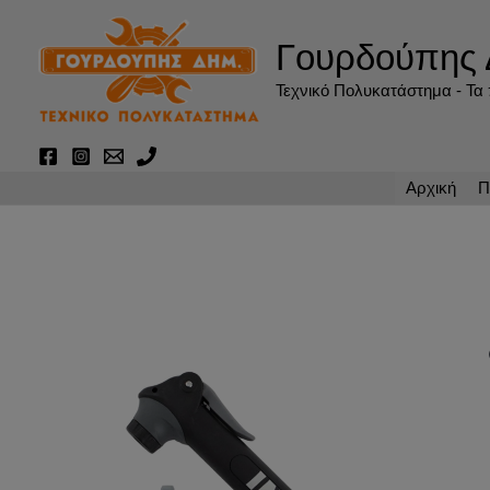
Μετάβαση
στο
Γουρδούπης 
περιεχόμενο
Τεχνικό Πολυκατάστημα - Τα π
Αρχική
Π