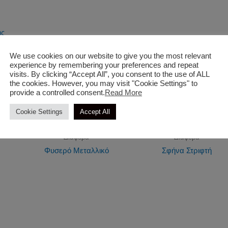
We use cookies on our website to give you the most relevant
experience by remembering your preferences and repeat
ς
visits. By clicking “Accept All”, you consent to the use of ALL
the cookies. However, you may visit "Cookie Settings" to
provide a controlled consent.
Read More
Cookie Settings
Accept All
Διάφορα
Διάφορα
Φυσερό Μεταλλικό
Σφήνα Στριφτή