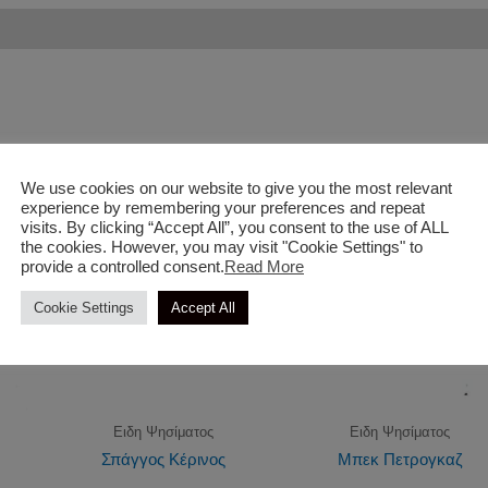
We use cookies on our website to give you the most relevant
experience by remembering your preferences and repeat
visits. By clicking “Accept All”, you consent to the use of ALL
the cookies. However, you may visit "Cookie Settings" to
provide a controlled consent.
Read More
Cookie Settings
Accept All
Ειδη Ψησίματος
Ειδη Ψησίματος
Σπάγγος Κέρινος
Μπεκ Πετρογκαζ