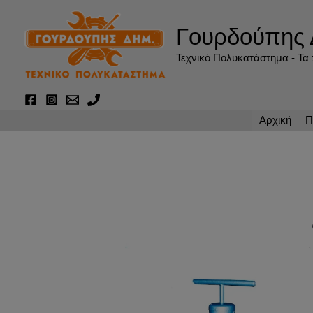
Μετάβαση
στο
Γουρδούπης 
περιεχόμενο
Τεχνικό Πολυκατάστημα - Τα π
Αρχική
Π