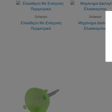
Διάφορα
Διάφορα
Ελαιόδιχτο Με Ενίσχυση
Μηχάνημα Διαλογή
Περιμετρικά
Ελαιόκαρπου