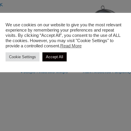
We use cookies on our website to give you the most relevant
ς
experience by remembering your preferences and repeat
visits. By clicking “Accept All”, you consent to the use of ALL
the cookies. However, you may visit "Cookie Settings" to
provide a controlled consent.
Read More
Cookie Settings
Accept All
Διάφορα
Διάφορα
Φυσερό Πλαστικό Μικρό
Χωνί Μούστου Γαλβανιζ