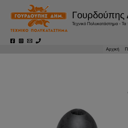
Μετάβαση
στο
Γουρδούπης 
περιεχόμενο
Τεχνικό Πολυκατάστημα - Τα π
Αρχική
Π