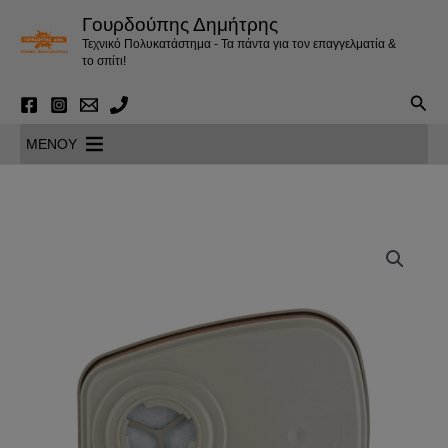
Μετάβαση
Γουρδούπης Δημήτρης
στο
Τεχνικό Πολυκατάστημα - Τα πάντα για τον επαγγελματία &
περιεχόμενο
το σπίτι!
Αναζ
MENOY