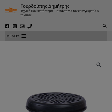
Μετάβαση
Γουρδούπης Δημήτρης
στο
Τεχνικό Πολυκατάστημα - Τα πάντα για τον επαγγελματία &
περιεχόμενο
το σπίτι!
Αναζ
MENOY