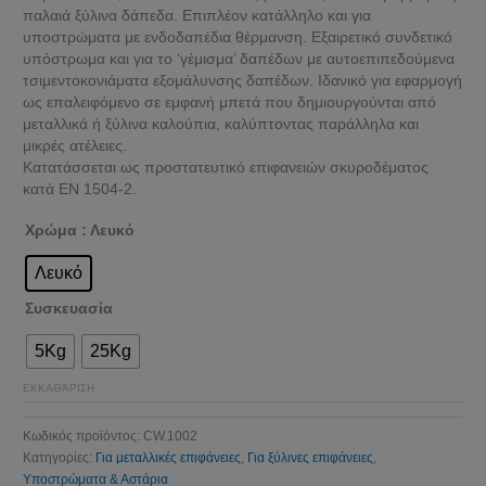
παλαιά ξύλινα δάπεδα. Επιπλέον κατάλληλο και για
υποστρώματα με ενδοδαπέδια θέρμανση. Εξαιρετικό συνδετικό
υπόστρωμα και για το ‘γέμισμα’ δαπέδων με αυτοεπιπεδούμενα
τσιμεντοκονιάματα εξομάλυνσης δαπέδων. Ιδανικό για εφαρμογή
ως επαλειφόμενο σε εμφανή μπετά που δημιουργούνται από
μεταλλικά ή ξύλινα καλούπια, καλύπτοντας παράλληλα και
μικρές ατέλειες.
Κατατάσσεται ως προστατευτικό επιφανειών σκυροδέματος
κατά EN 1504-2.
Χρώμα
: Λευκό
Λευκό
Συσκευασία
5Kg
25Kg
ΕΚΚΑΘΆΡΙΣΗ
Κωδικός προϊόντος:
CW.1002
Κατηγορίες:
Για μεταλλικές επιφάνειες
,
Για ξύλινες επιφάνειες
,
Υποστρώματα & Αστάρια