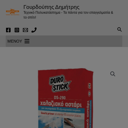
Μετάβαση
Γουρδούπης Δημήτρης
στο
Τεχνικό Πολυκατάστημα - Τα πάντα για τον επαγγελματία &
περιεχόμενο
το σπίτι!
Αναζ
MENOY