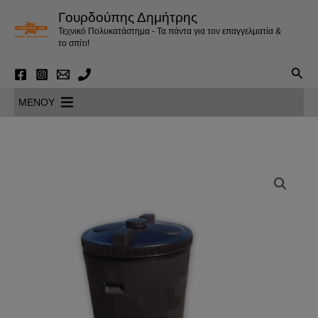
Μετάβαση
Γουρδούπης Δημήτρης
στο
Τεχνικό Πολυκατάστημα - Τα πάντα για τον επαγγελματία &
περιεχόμενο
το σπίτι!
Αναζ
MENOY