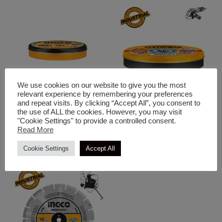
We use cookies on our website to give you the most
relevant experience by remembering your preferences
and repeat visits. By clicking “Accept All”, you consent to
Δίσκοι Κοπής - Λείανσης
Δίσκοι Κοπής - Λείανσης
the use of ALL the cookies. However, you may visit
INGCO Διαμαντόδισκος
INGCO Δίσκοι Κοπής Σιδήρου
"Cookie Settings" to provide a controlled consent.
Δομικών ΥλικώνTurbo 115mm
10 τεμ/κουτί 125mm x 1.2mm
Read More
x 7.5mm
Cookie Settings
Accept All