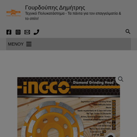
Μετάβαση
Γουρδούπης Δημήτρης
στο
Τεχνικό Πολυκατάστημα - Τα πάντα για τον επαγγελματία &
περιεχόμενο
το σπίτι!
Αναζ
MENOY