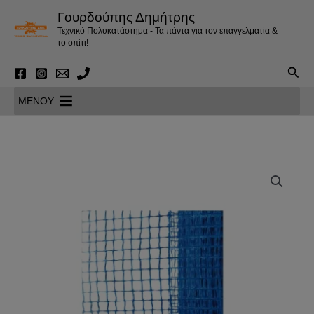
Μετάβαση
Γουρδούπης Δημήτρης
στο
Τεχνικό Πολυκατάστημα - Τα πάντα για τον επαγγελματία &
περιεχόμενο
το σπίτι!
Αναζ
MENOY