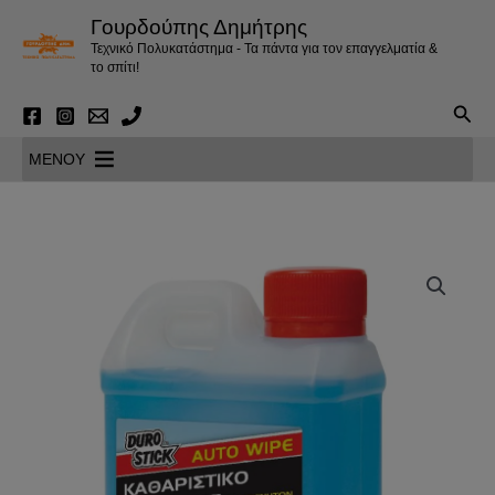
Μετάβαση
Γουρδούπης Δημήτρης
στο
Τεχνικό Πολυκατάστημα - Τα πάντα για τον επαγγελματία &
περιεχόμενο
το σπίτι!
Αναζ
MENOY