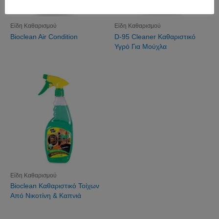
Είδη Καθαρισμού
Είδη Καθαρισμού
Bioclean Air Condition
D-95 Cleaner Καθαριστικό
Υγρό Για Μούχλα
Είδη Καθαρισμού
Bioclean Καθαριστικό Τοίχων
Από Νικοτίνη & Καπνιά