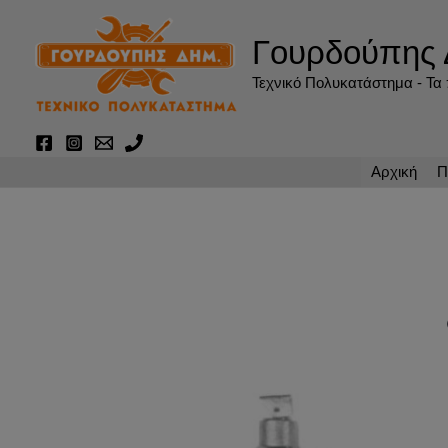
Μετάβαση
στο
Γουρδούπης 
περιεχόμενο
Τεχνικό Πολυκατάστημα - Τα π
Αρχική
Π