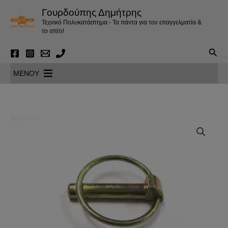
Μετάβαση
Γουρδούπης Δημήτρης
στο
Τεχνικό Πολυκατάστημα - Τα πάντα για τον επαγγελματία &
περιεχόμενο
το σπίτι!
Αναζ
MENOY