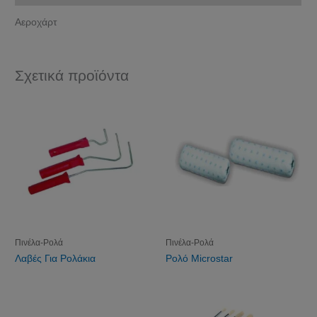
Αεροχάρτ
Σχετικά προϊόντα
Πινέλα-Ρολά
Πινέλα-Ρολά
Λαβές Για Ρολάκια
Ρολό Microstar