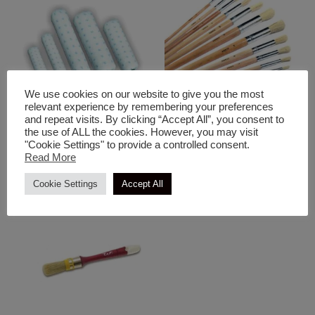
We use cookies on our website to give you the most
relevant experience by remembering your preferences
and repeat visits. By clicking “Accept All”, you consent to
Πινέλα-Ρολά
Πινέλα-Ρολά
the use of ALL the cookies. However, you may visit
Ρολάκια Microstar
Πινέλα Ρίγας Ζωγραφικής
"Cookie Settings" to provide a controlled consent.
Στρογγυλό
Read More
Cookie Settings
Accept All