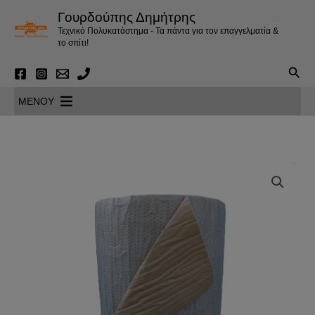
Μετάβαση
Γουρδούπης Δημήτρης
στο
Τεχνικό Πολυκατάστημα - Τα πάντα για τον επαγγελματία &
περιεχόμενο
το σπίτι!
Αναζ
MENOY