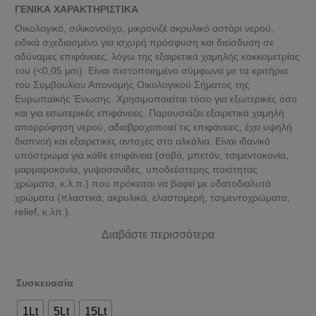
ΓΕΝΙΚΑ ΧΑΡΑΚΤΗΡΙΣΤΙΚΑ
Οικολογικό, σιλικονούχο, μικρονιζέ ακρυλικό αστάρι νερού,
ειδικά σχεδιασμένο για ισχυρή πρόσφυση και διείσδυση σε
αδύναμες επιφάνειες, λόγω της εξαιρετικά χαμηλής κοκκομετρίας
του (<0,05 μm). Είναι πιστοποιημένο σύμφωνα με τα κριτήρια
του Συμβουλίου Απονομής Οικολογικού Σήματος της
Ευρωπαϊκής Ένωσης. Χρησιμοποιείται τόσο για εξωτερικές όσο
και για εσωτερικές επιφάνειες. Παρουσιάζει εξαιρετικά χαμηλή
απορρόφηση νερού, αδιαβροχοποιεί τις επιφάνειες, έχει υψηλή
διαπνοή και εξαιρετικές αντοχές στα αλκάλια. Είναι ιδανικό
υπόστρωμα για κάθε επιφάνεια (σοβά, μπετόν, τσιμεντοκονία,
μαρμαροκονία, γυψοσανίδες, υποδεέστερης ποιότητας
χρώματα, κ.λ.π.) που πρόκειται να βαφεί με υδατοδιαλυτά
χρώματα (πλαστικά, ακρυλικά, ελαστομερή, τσιμεντοχρώματα,
relief, κ.λπ.).
Διαβάστε περισσότερα
Συσκευασία
1Lt
5Lt
15Lt