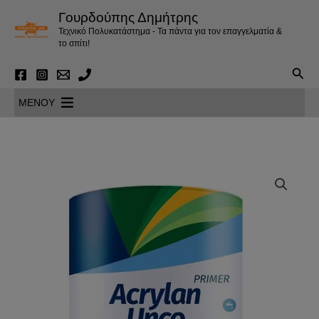
Μετάβαση
Γουρδούπης Δημήτρης
στο
Τεχνικό Πολυκατάστημα - Τα πάντα για τον επαγγελματία &
περιεχόμενο
το σπίτι!
Αναζ
MENOY