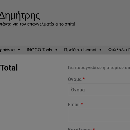
Δημήτρης
άντα για τον επαγγελματία & το σπίτι!
ροϊόντα
INGCO Tools
Προϊόντα Isomat
Φυλλάδια
Total
Για παραγγελίες ή απορίες επ
Όνομα
*
F
i
Email
*
r
s
t
Κατάλογος
*