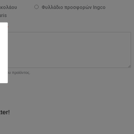
ικολάου
Φυλλάδιο προσφορών Ingco
ris
τε;
*
κό του προϊόντος.
ter!