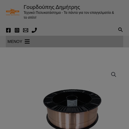
Μετάβαση
Γουρδούπης Δημήτρης
στο
Τεχνικό Πολυκατάστημα - Τα πάντα για τον επαγγελματία &
περιεχόμενο
το σπίτι!
Αναζ
MENOY