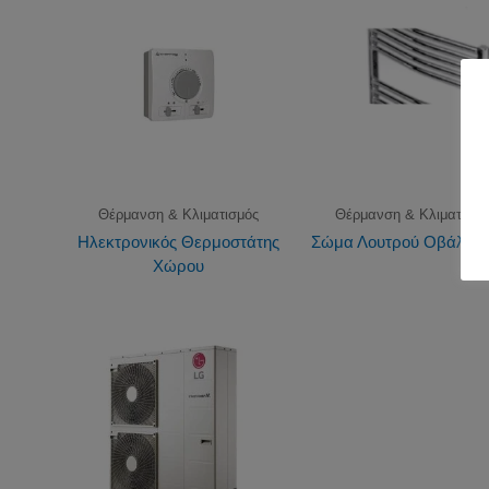
Θέρμανση & Κλιματισμός
Θέρμανση & Κλιματισμό
Ηλεκτρονικός Θερμοστάτης
Σώμα Λουτρού Οβάλ Χ
Χώρου