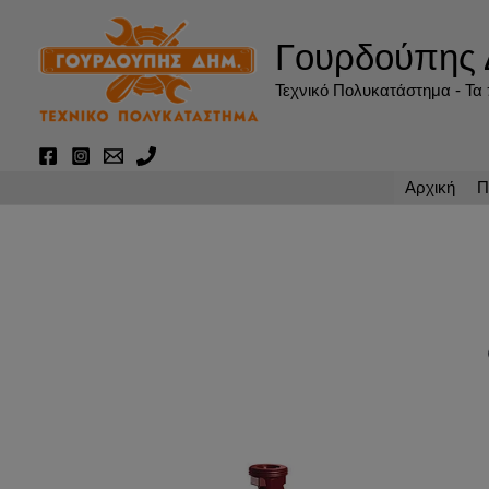
Μετάβαση
στο
Γουρδούπης 
περιεχόμενο
Τεχνικό Πολυκατάστημα - Τα π
Αρχική
Π