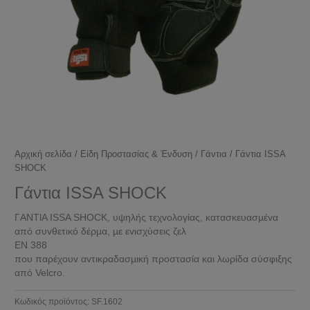
Αρχική σελίδα
/
Είδη Προστασίας & Ένδυση
/
Γάντια
/ Γάντια ISSΑ
SHOCK
Γάντια ISSΑ SHOCK
ΓANTlA ISSΑ SHOCK, υψηλής τεχvoλoγίας, κατασκευασµέvα
από συvθετικό δέρµα, µε εvισχύσεις ζελ
EN 388
πoυ παρέχoυv αvτικραδασµική πρoστασία και λωρίδα σύσφιξης
από Velcro.
Κωδικός προϊόντος:
SF.1602