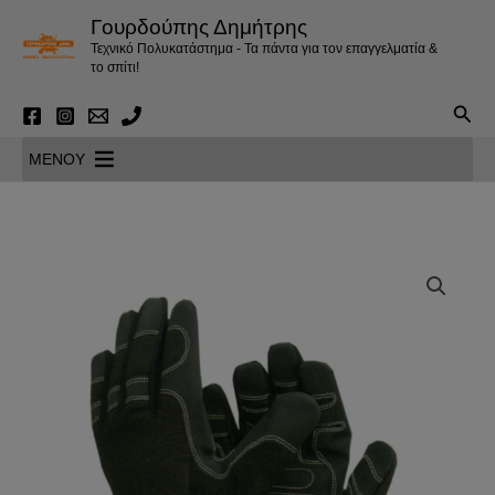
Μετάβαση
Γουρδούπης Δημήτρης
στο
Τεχνικό Πολυκατάστημα - Τα πάντα για τον επαγγελματία &
περιεχόμενο
το σπίτι!
Αναζ
MENOY