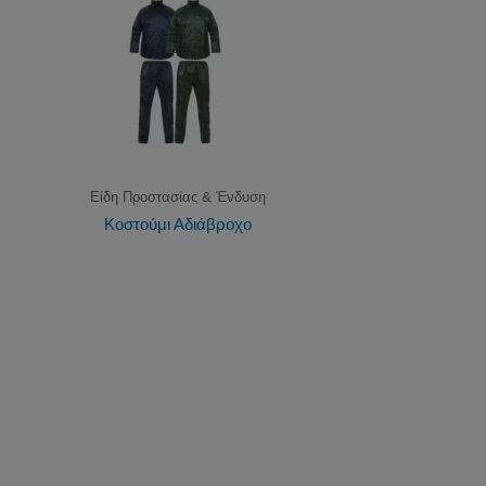
Είδη Προστασίας & Ένδυση
Κοστούμι Αδιάβροχο