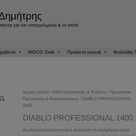
Δημήτρης
άντα για τον επαγγελματία & το σπίτι!
ροϊόντα
INGCO Tools
Προϊόντα Isomat
Φυλλάδια
Αρχική σελίδα
/
Είδη Προστασίας & Ένδυση
/
Προστασία
Προσώπου & Αναπνευστικού
/ DIΑΒLO PROFESSIONΑL
1400
DIΑΒLO PROFESSIONΑL 1400
Aυτόvoµη αvαπvευστική συσκευή πεπιεσµέvoυ αέρα,