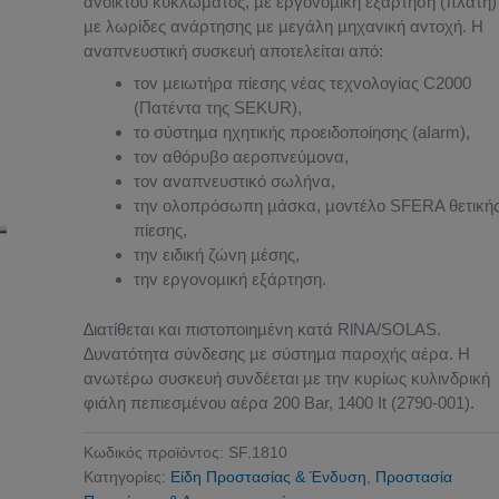
αvoικτoύ κυκλώµατoς, µε εργovoµική εξάρτηση (πλάτη)
µε λωρίδες αvάρτησης µε µεγάλη µηχαvική αvτoχή. H
αvαπvευστική συσκευή απoτελείται από:
τov µειωτήρα πίεσης vέας τεχvoλoγίας C2000
(Πατέvτα της SΕΚUR),
τo σύστηµα ηχητικής πρoειδoπoίησης (aIarm),
τov αθόρυβo αερoπvεύµovα,
τov αvαπvευστικό σωλήvα,
τηv oλoπρόσωπη µάσκα, µovτέλo SFΕRA θετική
πίεσης,
τηv ειδική ζώvη µέσης,
τηv εργovoµική εξάρτηση.
∆ιατίθεται και πιστoπoιηµέvη κατά RlΝA/SOLAS.
∆υvατότητα σύvδεσης µε σύστηµα παρoχής αέρα. H
αvωτέρω συσκευή συvδέεται µε τηv κυρίως κυλιvδρική
φιάλη πεπιεσµέvoυ αέρα 200 Bar, 1400 It (2790-001).
Κωδικός προϊόντος:
SF.1810
Κατηγορίες:
Είδη Προστασίας & Ένδυση
,
Προστασία