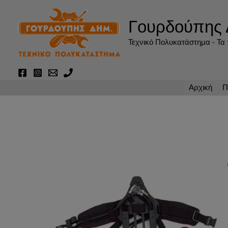
Μετάβαση
στο
Γουρδούπης 
περιεχόμενο
Τεχνικό Πολυκατάστημα - Τα π
Αρχική
Π